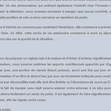
ésité. Un des phénomènes qui activent également l’obésité chez l’homme 
ant la télévision, nous sommes entrainés à manger sans aucun contrôle. A
ette position et cela va donc entrainer un excédent de poids.
 d’obésité ne concerne pas seulement l’Amérique, elle commence à prendr
 l’Asie. En effet, cette mode de vie américaine commence à avoir sa place
t plus sur la gravité de la situation.
onc de préparer un régime sain à la maison et d’éviter d’acheter régulièremen
a maison, vous pourrez maitriser les apports nutritionnels apportés par cha
r jour, une portion de viande (bœuf, poisson, porc) une fois par jour et d
mation d’un litre et demi d’eau par jour est fortement indiquée pour avoir 
t pas déconseillée mais elle doit être limitée vu l’abondance de sucre qu’il 
 le fait de manger sans répit pourra amener notre estomac à ne plus pou
rainera facilement un excès de poids. Il est également de faire régulièrem
t, afin de réguler notre corps.
e poids: