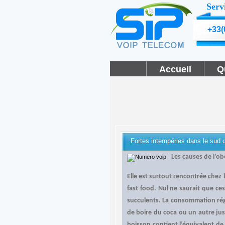
Serv
+33(
Accueil
Q
Fortes intempéries dans le sud 
Les causes de l’ob
Elle est surtout rencontrée chez 
fast food. Nul ne saurait que ce
succulents. La consommation régu
de boire du coca ou un autre jus
boisson contient l’équivalent de