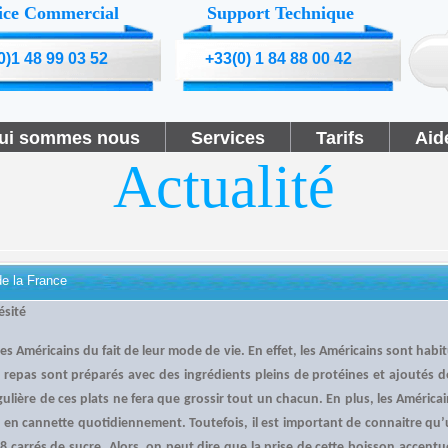
ice Commercial
Support Technique
0)1 48 99 03 52
+33(0) 1 84 88 00 42
ui sommes nous
Services
Tarifs
Aid
Actualité
de la France
ésité
les Américains du fait de leur mode de vie. En effet, les Américains sont habi
s repas sont préparés avec des ingrédients pleins de protéines et ajoutés d
lière de ces plats ne fera que grossir tout un chacun. En plus, les América
 en cannette quotidiennement. Toutefois, il est important de connaitre qu’
 8 carrés de sucre. Alors, on peut dire que la prise de cette boisson accent