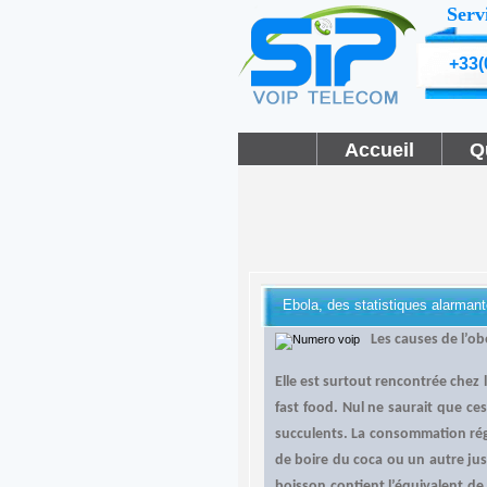
Serv
+33(
Accueil
Q
Ebola, des statistiques alarmant
Les causes de l’ob
Elle est surtout rencontrée chez 
fast food. Nul ne saurait que ce
succulents. La consommation régu
de boire du coca ou un autre jus
boisson contient l’équivalent de