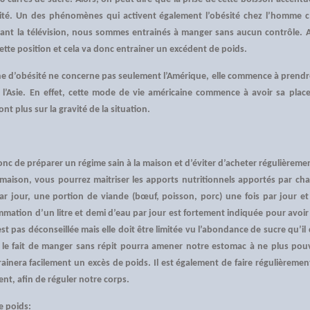
ésité. Un des phénomènes qui activent également l’obésité chez l’homme 
ant la télévision, nous sommes entrainés à manger sans aucun contrôle. A
ette position et cela va donc entrainer un excédent de poids.
 d’obésité ne concerne pas seulement l’Amérique, elle commence à prendr
 l’Asie. En effet, cette mode de vie américaine commence à avoir sa place
t plus sur la gravité de la situation.
onc de préparer un régime sain à la maison et d’éviter d’acheter régulièremen
a maison, vous pourrez maitriser les apports nutritionnels apportés par cha
r jour, une portion de viande (bœuf, poisson, porc) une fois par jour et d
mation d’un litre et demi d’eau par jour est fortement indiquée pour avoir 
t pas déconseillée mais elle doit être limitée vu l’abondance de sucre qu’il 
 le fait de manger sans répit pourra amener notre estomac à ne plus pou
rainera facilement un excès de poids. Il est également de faire régulièrem
t, afin de réguler notre corps.
e poids: