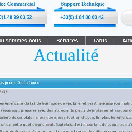
ice Commercial
Support Technique
0)1 48 99 03 52
+33(0) 1 84 88 00 42
ui sommes nous
Services
Tarifs
Aid
Actualité
es pour le Sierra Leone
ésité
les Américains du fait de leur mode de vie. En effet, les Américains sont habi
s repas sont préparés avec des ingrédients pleins de protéines et ajoutés d
lière de ces plats ne fera que grossir tout un chacun. En plus, les América
 en cannette quotidiennement. Toutefois, il est important de connaitre qu’
 8 carrés de sucre. Alors, on peut dire que la prise de cette boisson accent